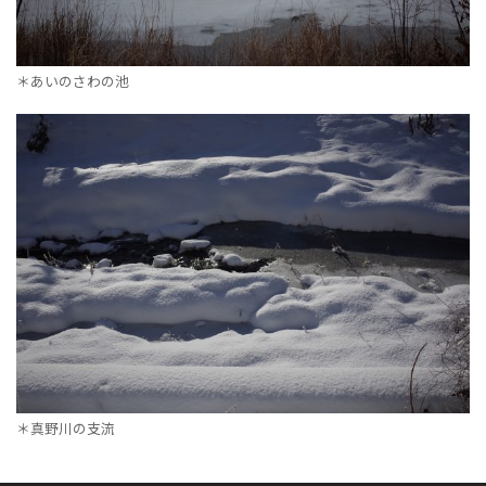
＊あいのさわの池
＊真野川の支流