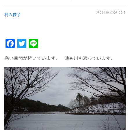
村の様子
2019-02-04
Facebook
Twitter
Line
寒い季節が続いています． 池も川も凍っています．